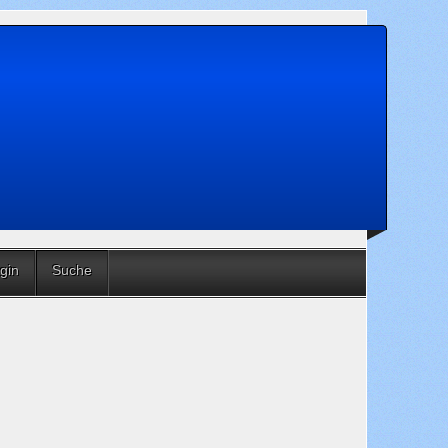
gin
Suche