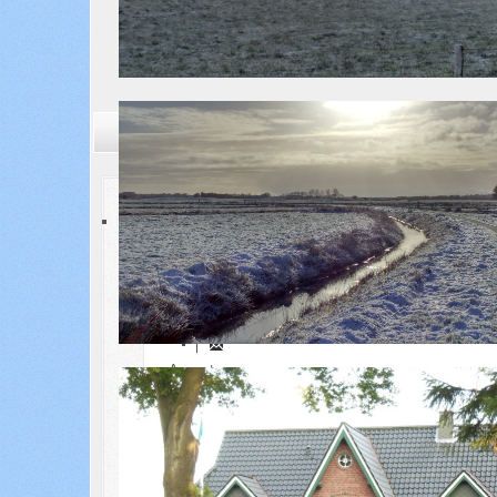
Aktuelle Seite:
Startseite
Aktuelles
Veranstaltungen/Kalend
Terminkalender
August,
2026
Nach Jahr
Nach Monat
Nach Woche
Heute
Gehe zu Monat