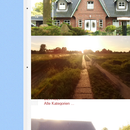
Juli
06. August 2026
September
Mon
Die
Mit
Don
Fre
Sam
Son
27
28
3
Montag, 3. August
4
Dienstag, 4. August
2026
2026
10
Montag, 10. August
11
Dienstag, 11. August
2026
2026
17
Montag, 17. August
18
Dienstag, 18. August
2026
2026
24
Montag, 24. August
25
Dienstag, 25. August
2026
2026
31
Montag, 31. August
1
2026
DEFAULT
Alle Kategorien ...
Events aller Kategorien anzeigen