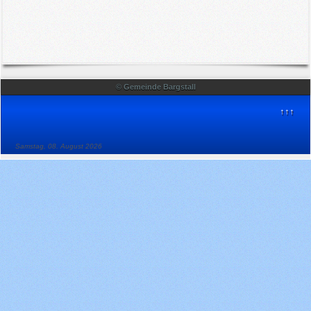
Bekanntmachungen
Impressum
Login
© Gemeinde Bargstall
↑↑↑
Suche
Samstag, 08. August 2026