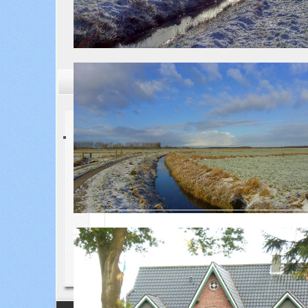
Aktuelle Seite:
Startseite
Gemeinde
Kontakte
ROOT
Thore Hinz
Kontakt