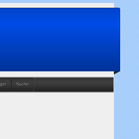
gin
Suche