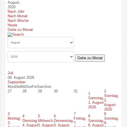
August,
2026
Bekanntmachungen
Nach Jahr
Nach Monat
Impressum
Nach Woche
Heute
Gehe zu Monat
Login
Suche
Gehe zu Monat
Juli
08. August 2026
September
Mon
Die
Mit
Don
Fre
Sam
Son
27
28
29
30
31
2
1
Sonntag,
Samstag,
2.
1. August
August
2026
2026
3
7
9
4
5
6
8
Montag,
Freitag,
Sonntag,
Dienstag,
Mittwoch,
Donnerstag,
Samstag,
3.
7.
9.
4. August
5. August
6. August
8. August