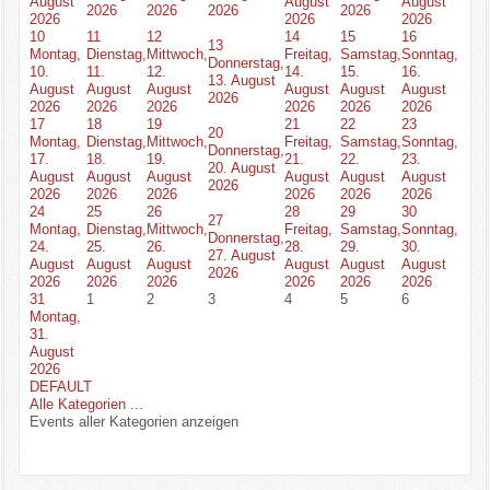
August
August
August
2026
2026
2026
2026
2026
2026
2026
10
11
12
14
15
16
13
Montag,
Dienstag,
Mittwoch,
Freitag,
Samstag,
Sonntag,
Donnerstag,
10.
11.
12.
14.
15.
16.
13. August
August
August
August
August
August
August
2026
2026
2026
2026
2026
2026
2026
17
18
19
21
22
23
20
Montag,
Dienstag,
Mittwoch,
Freitag,
Samstag,
Sonntag,
Donnerstag,
17.
18.
19.
21.
22.
23.
20. August
August
August
August
August
August
August
2026
2026
2026
2026
2026
2026
2026
24
25
26
28
29
30
27
Montag,
Dienstag,
Mittwoch,
Freitag,
Samstag,
Sonntag,
Donnerstag,
24.
25.
26.
28.
29.
30.
27. August
August
August
August
August
August
August
2026
2026
2026
2026
2026
2026
2026
31
1
2
3
4
5
6
Montag,
31.
August
2026
DEFAULT
Alle Kategorien ...
Events aller Kategorien anzeigen