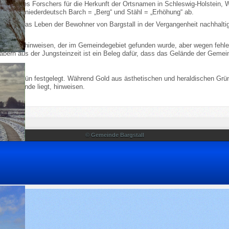
llung des Forschers für die Herkunft der Ortsnamen in Schleswig-Holstein, Wo
ung von niederdeutsch Barch = „Berg“ und Stähl = „Erhöhung“ ab.
, der das Leben der Bewohner von Bargstall in der Vergangenheit nachhaltig 
ngsteinzeit hinweisen, der im Gemeindegebiet gefunden wurde, aber wegen f
ern aus der Jungsteinzeit ist ein Beleg dafür, dass das Gelände der Gemeind
Farbe Grün festgelegt. Während Gold aus ästhetischen und heraldischen Gründ
e Gemeinde liegt, hinweisen.
© Gemeinde Bargstall