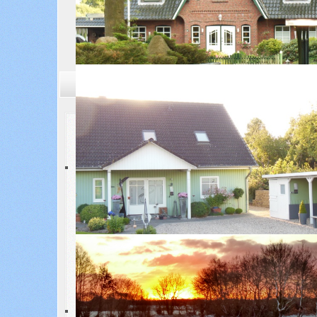
Aktuelle Seite:
Startseite
Gemeinde
Wappen
Wappenbeschreibung
In Gold ein erhöhter grüner Dreiberg, geteilt von 
Wappenerläuterung