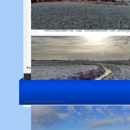
Das Wappen wurde „redend“ gestaltet. Nach Festste
„Erhöhung, erhöhter Platz“ als eine Zusammensetz
Während der Schrägwellenbalken den Fluss der Eider
für den früheren Waldreichtum im Gemeindegebiet.
Die Urne soll auf einen Urnenfriedhof aus der Ju
verschwunden ist. Das Vorhandensein von Urnengräb
Wappenfarbe
Für das Wappen wurde das Metall Gold, sowie die 
Landwirtschaft und den ländlichen Raum, in dem di
Donnerstag, 06. August 2026