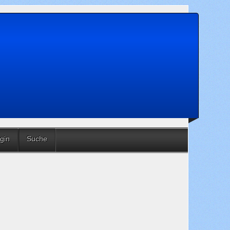
gin
Suche