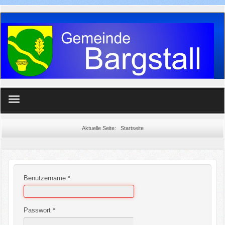
Home
Aktuelle Seite:
Startseite
Gemeinde
Aktuelles
Benutzername
*
Vereine
Passwort
*
Feuerwehr