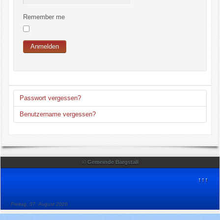
Bekanntmachungen
Remember me
Impressum
Anmelden
Login
Suche
Passwort vergessen?
Benutzername vergessen?
© Gemeinde Bargstall
↑↑↑
Freitag, 07. August 2026